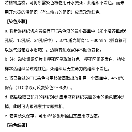
若植物造模，可将所需染色植物用开水烫死，此组织不着色。而未
用开水烫的活组织（有生命力的组织）应呈玫瑰红色。
【染色步骤】
a. 将新鲜组织切片置装有TTC染色液的最小器皿中（如小培养皿或6
孔板、12孔板、24孔板中），37℃避光孵育15～30min（孵育箱可
以是气浴箱或水浴箱）。边孵育边观察样本颜色变化。
b. 注：动物组织切片非梗死区呈玫瑰红色，梗死区组织发白。植物
样本活组织呈玫瑰红色，死组织及无生命力的组织不着色。
c. 将已染过的TTC染色液用移液器取出放到另一个器皿中，4～8℃
保存（TTC染液可反复染色2～3次）。
d. 然后吸取已配好的组织冲洗应用液将组织表面多余的染色液冲洗
掉，此时可肉眼观察并立即照相。
e. 若需长久保存，可用4%多聚甲醛固定应用液固定。
【染色结果】