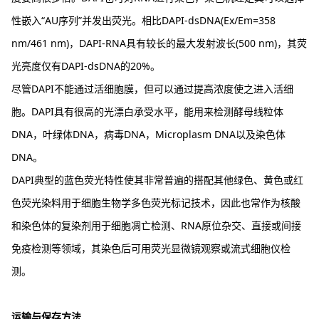
性嵌入“AU序列”并发出荧光。相比DAPI-dsDNA(Ex/Em=358
nm/461 nm)，DAPI-RNA具有较长的最大发射波长(500 nm)，其荧
光亮度仅有DAPI-dsDNA的20%。
尽管DAPI不能通过活细胞膜，但可以通过提高浓度使之进入活细
胞。DAPI具有很高的光漂白承受水平，能用来检测酵母线粒体
DNA，叶绿体DNA，病毒DNA，Microplasm DNA以及染色体
DNA。
DAPI典型的蓝色荧光特性使其非常普遍的搭配其他绿色、黄色或红
色荧光染料用于细胞生物学多色荧光标记技术，因此也常作为核酸
和染色体的复染剂用于细胞凋亡检测、RNA原位杂交、直接或间接
免疫检测等领域，其染色后可用荧光显微镜观察或流式细胞仪检
测。
运输与保存方法